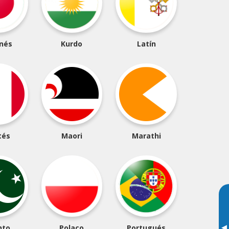
nés
Kurdo
Latín
tés
Maori
Marathi
hto
Polaco
Portugués