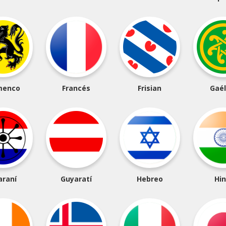
menco
Francés
Frisian
Gaél
araní
Guyaratí
Hebreo
Hin