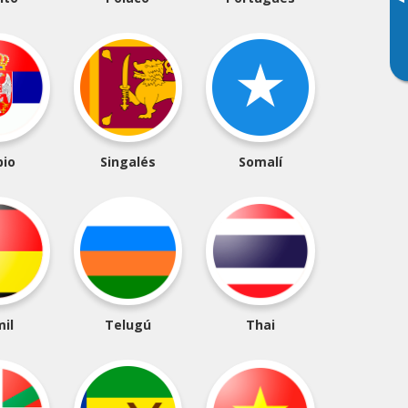
▸
bio
Singalés
Somalí
il
Telugú
Thai