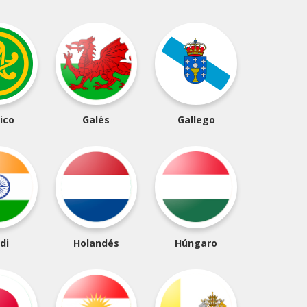
ico
Galés
Gallego
di
Holandés
Húngaro