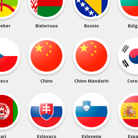
reber
Bielorruso
Bosnio
Búlg
heco
Chino
Chino Mandarín
Core
ari
Eslovaco
Esloveno
Espa