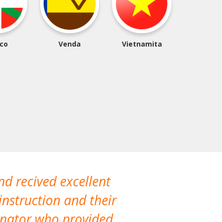
co
Venda
Vietnamita
nd recived excellent
The company 
instruction and their
are extremely
dinator who provided
classes!