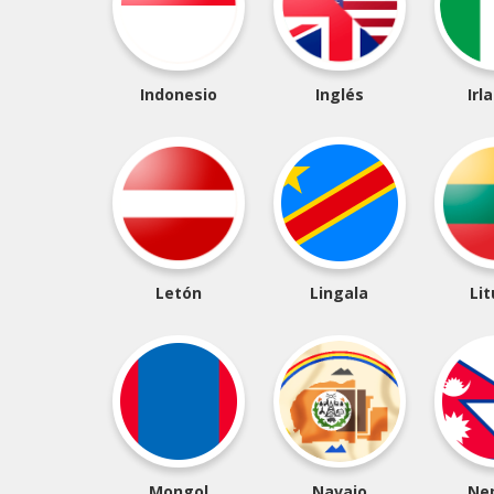
Indonesio
Inglés
Irl
Letón
Lingala
Li
Mongol
Navajo
Ne