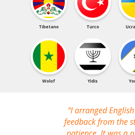
Tibetano
Turco
Ucr
Wolof
Yidis
Yo
I arranged English
feedback from the st
patience. It was a 