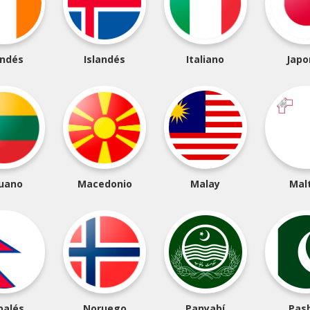
andés
Islandés
Italiano
Japo
tuano
Macedonio
Malay
Mal
palés
Noruego
Panyabí
Pas