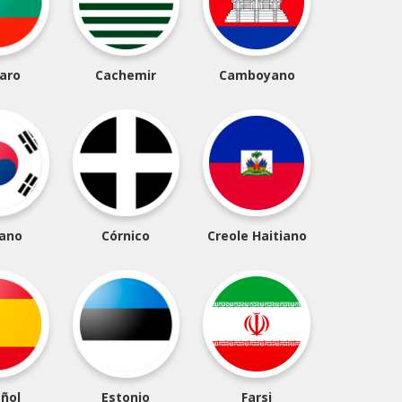
aro
Cachemir
Camboyano
ano
Córnico
Creole Haitiano
ñol
Estonio
Farsi