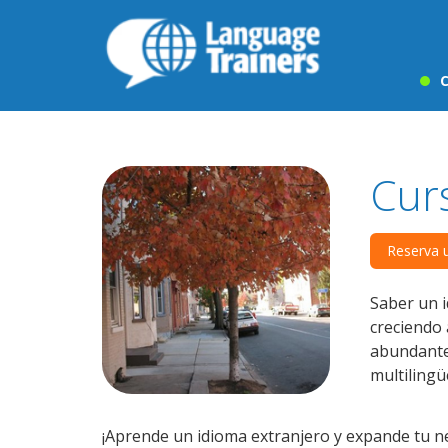
C
Cur
Reserva 
Saber un i
creciendo 
abundantes
multilingü
¡Aprende un idioma extranjero y expande tu ne