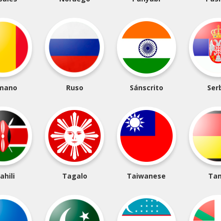
mano
Ruso
Sánscrito
Ser
ahili
Tagalo
Taiwanese
Tam