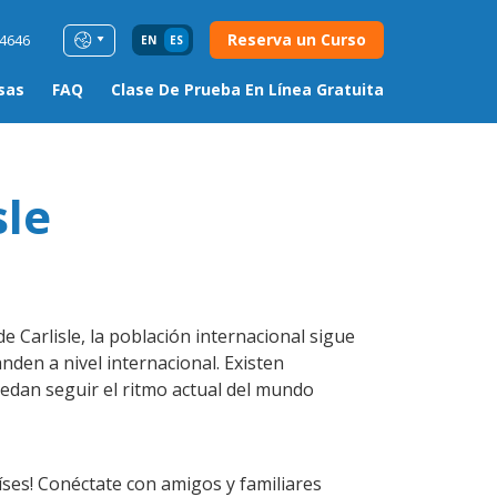
Reserva un Curso
54646
EN
ES
sas
FAQ
Clase De Prueba En Línea Gratuita
sle
 Carlisle, la población internacional sigue
nden a nivel internacional. Existen
edan seguir el ritmo actual del mundo
ses! Conéctate con amigos y familiares