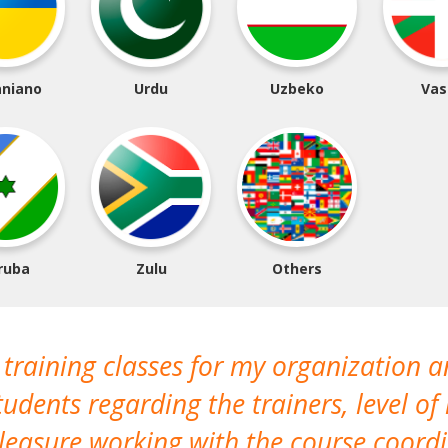
aniano
Urdu
Uzbeko
Vas
ruba
Zulu
Others
 training classes for my organization a
udents regarding the trainers, level of 
pleasure working with the course coor