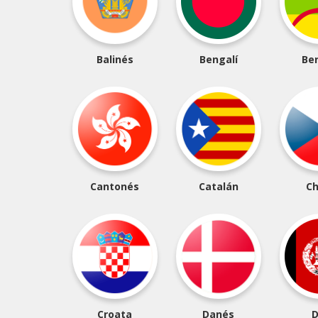
Balinés
Bengalí
Be
Cantonés
Catalán
C
Croata
Danés
D