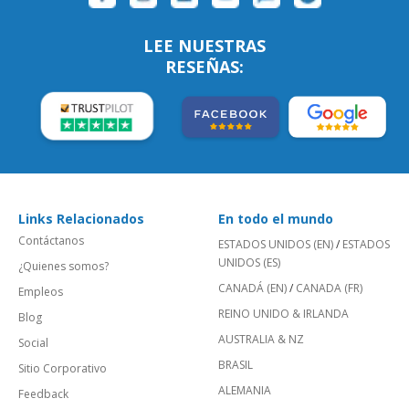
LEE NUESTRAS
RESEÑAS:
Links Relacionados
En todo el mundo
Contáctanos
ESTADOS UNIDOS (EN)
/
ESTADOS
UNIDOS (ES)
¿Quienes somos?
CANADÁ (EN)
/
CANADA (FR)
Empleos
REINO UNIDO & IRLANDA
Blog
AUSTRALIA & NZ
Social
BRASIL
Sitio Corporativo
ALEMANIA
Feedback