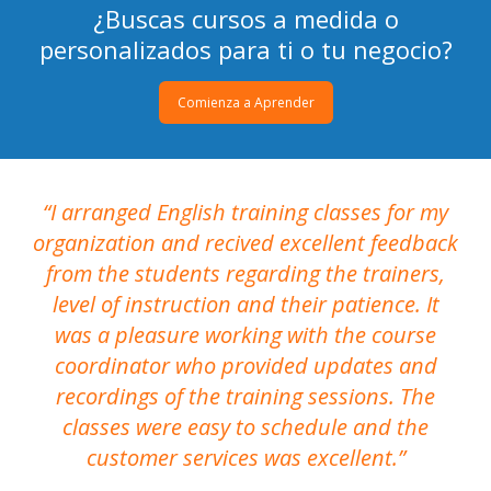
¿Buscas cursos a medida o
personalizados para ti o tu negocio?
Comienza a Aprender
I arranged English training classes for my
T
organization and recived excellent feedback
N
from the students regarding the trainers,
level of instruction and their patience. It
re
was a pleasure working with the course
the
coordinator who provided updates and
recordings of the training sessions. The
ac
classes were easy to schedule and the
customer services was excellent.