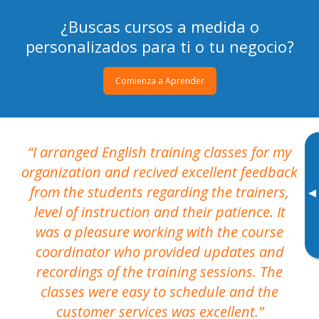
¿Buscas cursos a medida o
personalizados para ti o tu negocio?
Comienza a Aprender
I arranged English training classes for my
T
organization and recived excellent feedback
N
from the students regarding the trainers,
▸
level of instruction and their patience. It
re
was a pleasure working with the course
the
coordinator who provided updates and
recordings of the training sessions. The
ac
classes were easy to schedule and the
customer services was excellent.