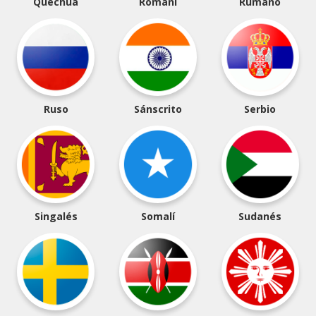
Quechua
Romaní
Rumano
Ruso
Sánscrito
Serbio
Singalés
Somalí
Sudanés