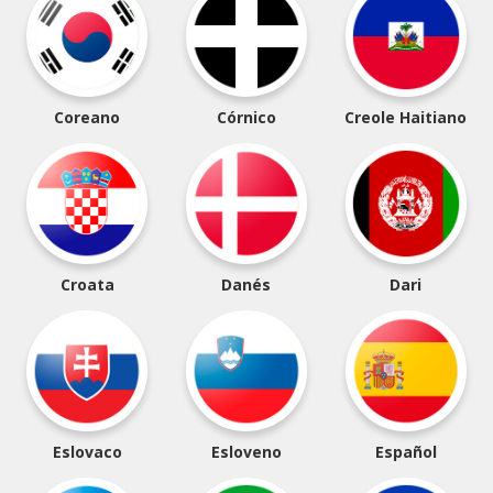
Coreano
Córnico
Creole Haitiano
Croata
Danés
Dari
Eslovaco
Esloveno
Español