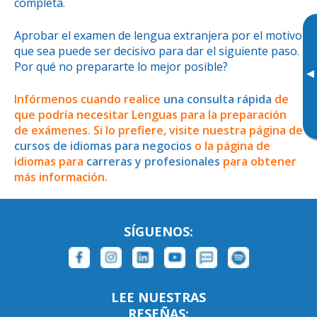
completa.
Aprobar el examen de lengua extranjera por el motivo
que sea puede ser decisivo para dar el siguiente paso.
Por qué no prepararte lo mejor posible?
▸
Infórmenos cuando realice
una consulta rápida
de
que podría necesitar Lenguas para la preparación
de exámenes. Si lo prefiere, visite nuestra página de
cursos de idiomas para negocios
o la página de
idiomas para
carreras y profesionales
para obtener
más información.
SÍGUENOS:
LEE NUESTRAS
RESEÑAS: