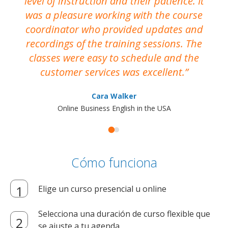
level of instruction and their patience. It
re
was a pleasure working with the course
the
coordinator who provided updates and
recordings of the training sessions. The
ac
classes were easy to schedule and the
customer services was excellent.
Cara Walker
Online Business English in the USA
Cómo funciona
Elige un curso presencial u online
Selecciona una duración de curso flexible que
se ajuste a tu agenda