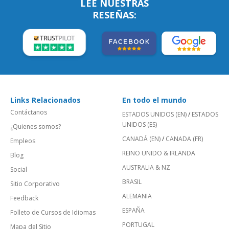
LEE NUESTRAS
RESEÑAS:
Links Relacionados
En todo el mundo
Contáctanos
ESTADOS UNIDOS (EN)
/
ESTADOS
UNIDOS (ES)
¿Quienes somos?
CANADÁ (EN)
/
CANADA (FR)
Empleos
REINO UNIDO & IRLANDA
Blog
AUSTRALIA & NZ
Social
BRASIL
Sitio Corporativo
ALEMANIA
Feedback
ESPAÑA
Folleto de Cursos de Idiomas
PORTUGAL
Mapa del Sitio