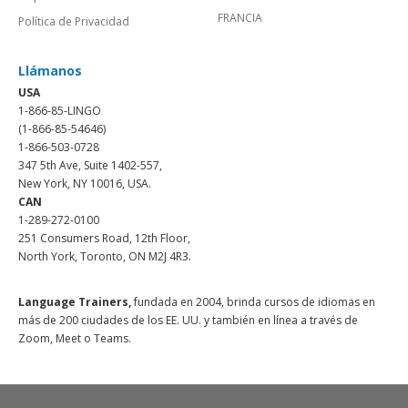
FRANCIA
Política de Privacidad
Llámanos
USA
1-866-85-LINGO
(1-866-85-54646)
1-866-503-0728
347 5th Ave, Suite 1402-557,
New York, NY 10016, USA.
CAN
1-289-272-0100
251 Consumers Road, 12th Floor,
North York, Toronto, ON M2J 4R3.
Language Trainers,
fundada en 2004, brinda cursos de idiomas en
más de 200 ciudades de los EE. UU. y también en línea a través de
Zoom, Meet o Teams.