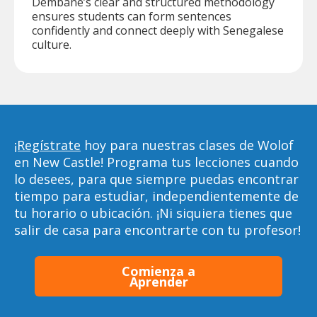
Dembane’s clear and structured methodology
ensures students can form sentences
confidently and connect deeply with Senegalese
culture.
¡Regístrate
hoy para nuestras clases de Wolof
en New Castle! Programa tus lecciones cuando
lo desees, para que siempre puedas encontrar
tiempo para estudiar, independientemente de
tu horario o ubicación. ¡Ni siquiera tienes que
salir de casa para encontrarte con tu profesor!
Comienza a
Aprender