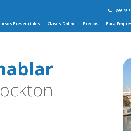
1-866-85-
ursos Presenciales
Clases Online
Precios
Para Empre
hablar
ockton