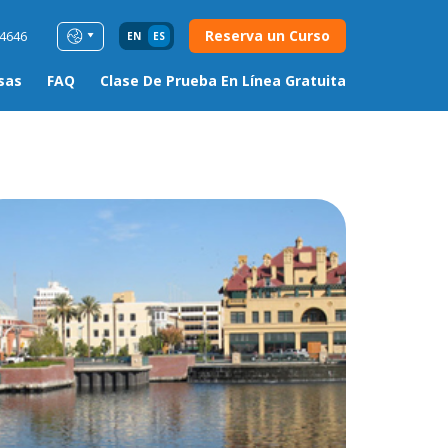
Reserva un Curso
54646
EN
ES
sas
FAQ
Clase De Prueba En Línea Gratuita