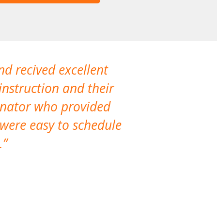
nd recived excellent
The company 
instruction and their
are extremely
dinator who provided
classes!
 were easy to schedule
accomm
.