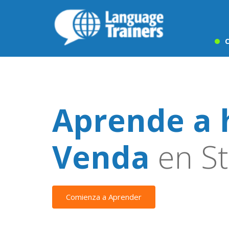
C
Aprende a 
Venda
en St
Comienza a Aprender