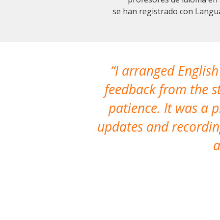
se han registrado con Langu
I arranged English
feedback from the st
patience. It was a 
updates and recording
a