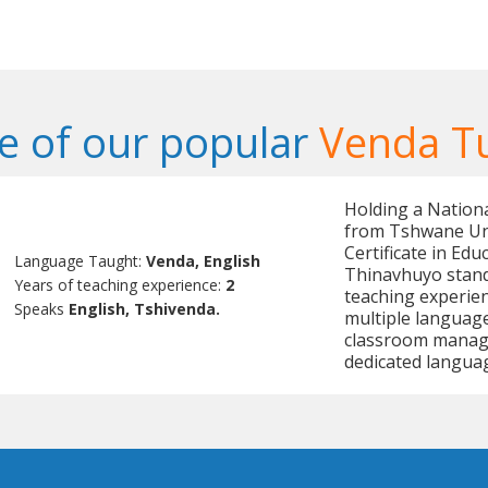
 of our popular
Venda T
Holding a Nation
from Tshwane Uni
Certificate in Edu
Language Taught:
Venda, English
Thinavhuyo stand
Years of teaching experience:
2
teaching experien
Speaks
English, Tshivenda.
multiple language
classroom manag
dedicated languag