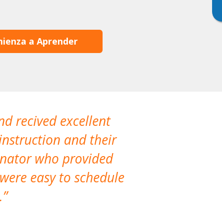
ienza a Aprender
nd recived excellent
The company 
instruction and their
are extremely
dinator who provided
classes!
 were easy to schedule
accomm
.