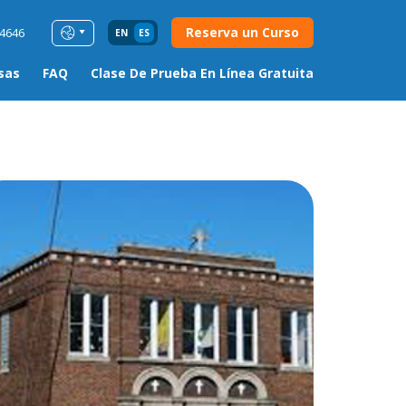
Reserva un Curso
54646
EN
ES
sas
FAQ
Clase De Prueba En Línea Gratuita