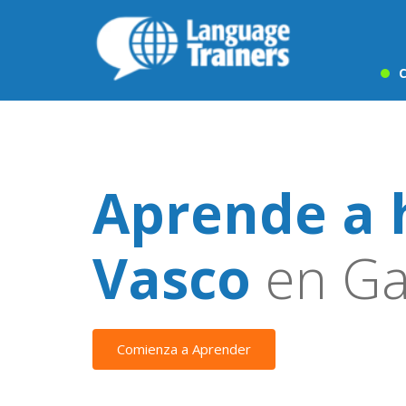
C
Aprende a 
Vasco
en Ga
Comienza a Aprender