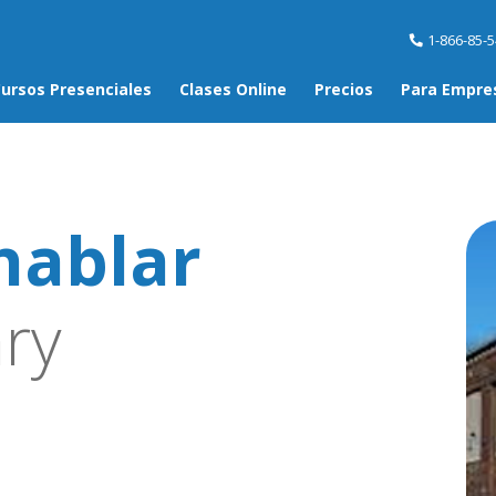
1-866-85-
ursos Presenciales
Clases Online
Precios
Para Empre
hablar
ry