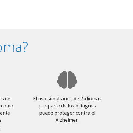
ioma?
es de
El uso simultáneo de 2 idiomas
o como
por parte de los bilingües
mente
puede proteger contra el
s
Alzheimer.
.