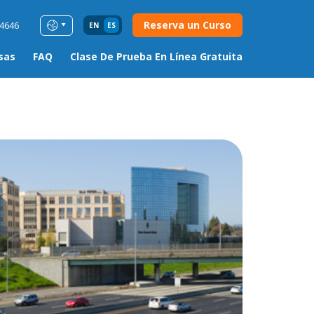
Reserva un Curso
54646
EN
ES
sas
FAQ
Clase De Prueba En Línea Gratuita