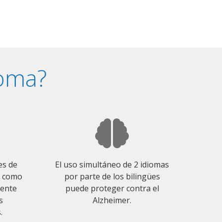
ioma?
es de
El uso simultáneo de 2 idiomas
o como
por parte de los bilingües
mente
puede proteger contra el
s
Alzheimer.
.