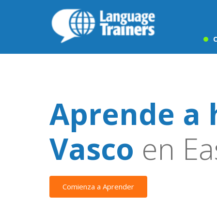
C
Aprende a 
Vasco
en Eas
Comienza a Aprender