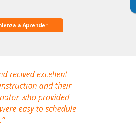
ienza a Aprender
nd recived excellent
The company 
instruction and their
are extremely
dinator who provided
classes!
 were easy to schedule
accomm
.