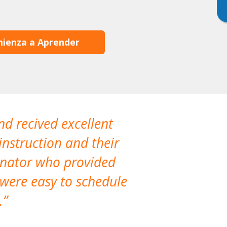
ienza a Aprender
nd recived excellent
The company 
instruction and their
are extremely
dinator who provided
classes!
 were easy to schedule
accomm
.