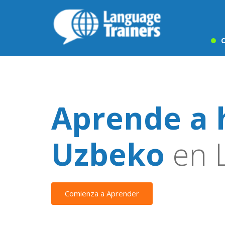
C
Aprende a 
Uzbeko
en L
Comienza a Aprender