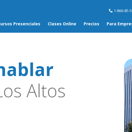
1-866-85-
ursos Presenciales
Clases Online
Precios
Para Empre
hablar
os Altos