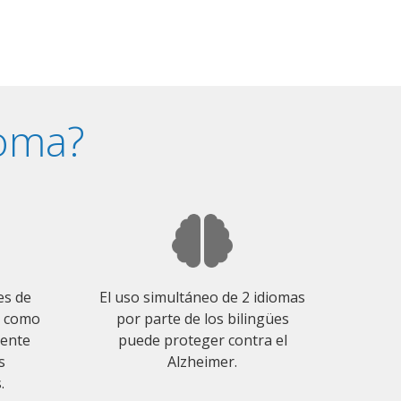
ioma?
es de
El uso simultáneo de 2 idiomas
o como
por parte de los bilingües
mente
puede proteger contra el
s
Alzheimer.
.