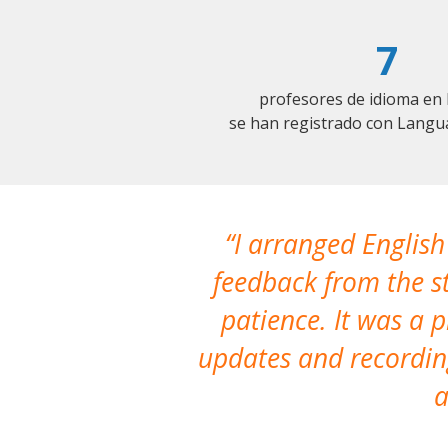
7
profesores de idioma en 
se han registrado con Langu
I arranged English
feedback from the st
patience. It was a 
updates and recording
a