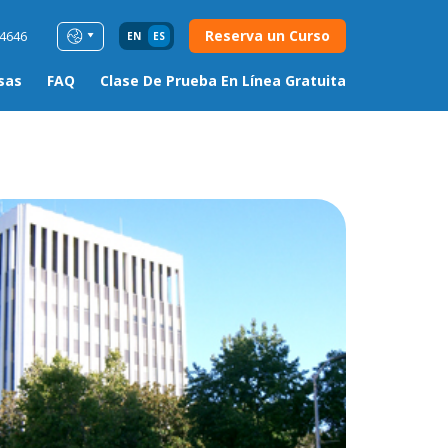
Reserva un Curso
54646
EN
ES
sas
FAQ
Clase De Prueba En Línea Gratuita