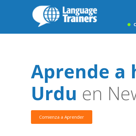
C
Aprende a 
Urdu
en New
Comienza a Aprender