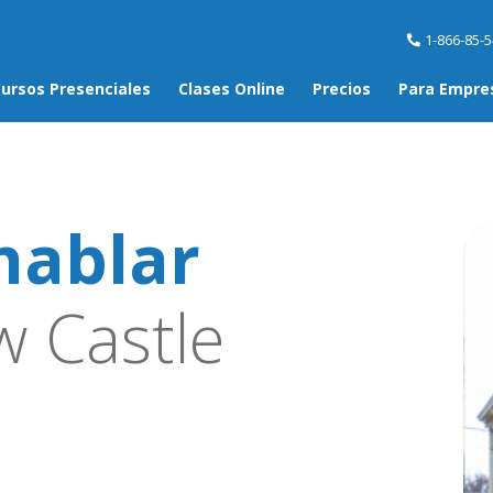
1-866-85-
ursos Presenciales
Clases Online
Precios
Para Empre
hablar
 Castle