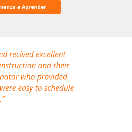
ienza a Aprender
nd recived excellent
The company 
instruction and their
are extremely
dinator who provided
classes!
 were easy to schedule
accomm
.