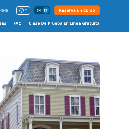
Reserva un Curso
54646
EN
ES
sas
FAQ
Clase De Prueba En Línea Gratuita