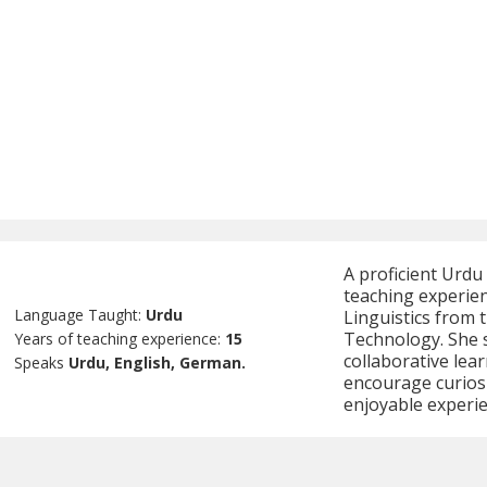
A proficient Urdu
teaching experien
Language Taught:
Urdu
Linguistics from 
Technology. She s
Years of teaching experience:
15
collaborative lea
Speaks
Urdu, English, German.
encourage curios
enjoyable experie