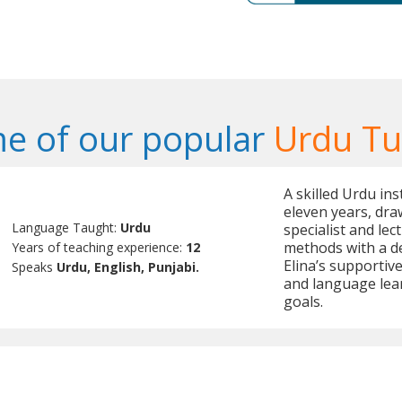
e of our popular
Urdu Tu
A skilled Urdu in
eleven years, dra
Language Taught:
Urdu
specialist and le
methods with a d
Years of teaching experience:
12
Elina’s supportiv
Speaks
Urdu, English, Punjabi.
and language lear
goals.