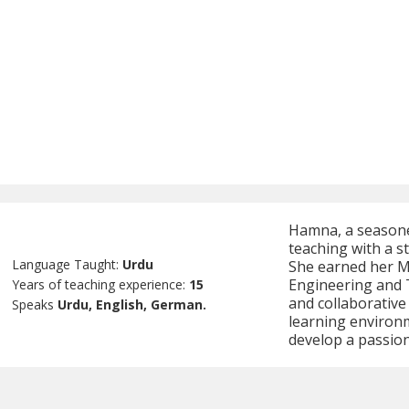
Hamna, a seasone
teaching with a s
Language Taught:
Urdu
She earned her M
Engineering and 
Years of teaching experience:
15
and collaborative 
Speaks
Urdu, English, German.
learning environ
develop a passion