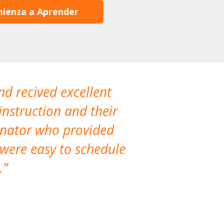
ienza a Aprender
nd recived excellent
The company 
instruction and their
are extremely
dinator who provided
classes!
 were easy to schedule
accomm
.