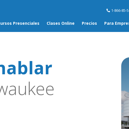
1-866-85-
ursos Presenciales
Clases Online
Precios
Para Empre
hablar
waukee