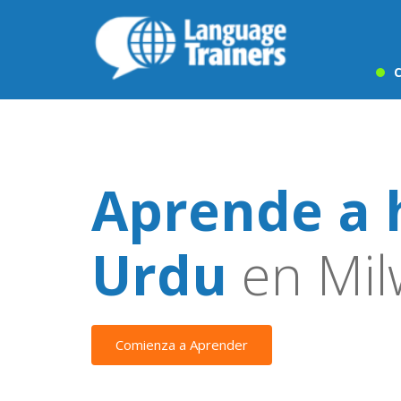
C
Aprende a 
Urdu
en Mil
Comienza a Aprender