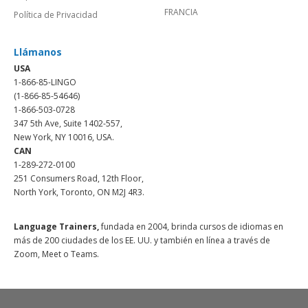
FRANCIA
Política de Privacidad
Llámanos
USA
1-866-85-LINGO
(1-866-85-54646)
1-866-503-0728
347 5th Ave, Suite 1402-557,
New York, NY 10016, USA.
CAN
1-289-272-0100
251 Consumers Road, 12th Floor,
North York, Toronto, ON M2J 4R3.
Language Trainers,
fundada en 2004, brinda cursos de idiomas en
más de 200 ciudades de los EE. UU. y también en línea a través de
Zoom, Meet o Teams.