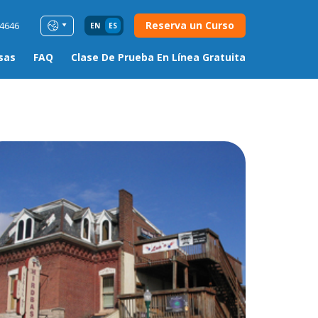
Reserva un Curso
54646
EN
ES
sas
FAQ
Clase De Prueba En Línea Gratuita