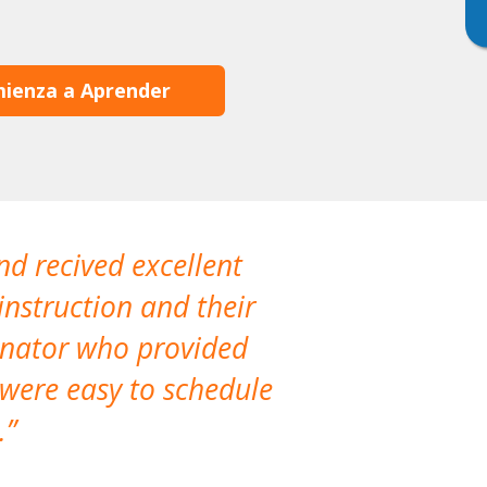
ienza a Aprender
nd recived excellent
The company 
instruction and their
are extremely
dinator who provided
classes!
 were easy to schedule
accomm
.