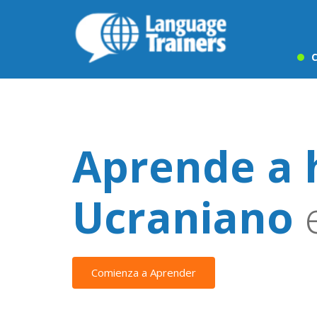
C
Aprende a 
Ucraniano
e
Comienza a Aprender