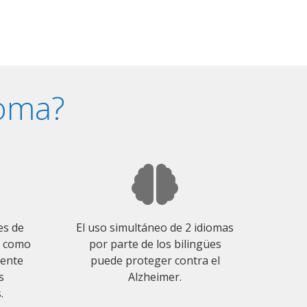
ioma?
es de
El uso simultáneo de 2 idiomas
o como
por parte de los bilingües
mente
puede proteger contra el
s
Alzheimer.
.