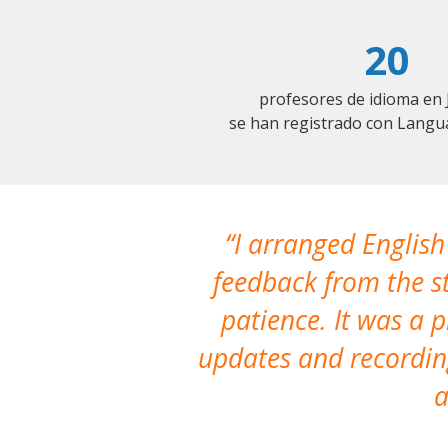
20
profesores de idioma en 
se han registrado con Langu
I arranged English
feedback from the st
patience. It was a 
updates and recording
a