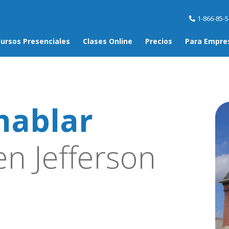
1-866-85-
ursos Presenciales
Clases Online
Precios
Para Empre
hablar
n Jefferson