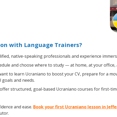
son with Language Trainers?
ified, native-speaking professionals and experience immersiv
dule and choose where to study — at home, at your office, a l
nt to learn Ucraniano to boost your CV, prepare for a move 
l goals and needs.
ffer structured, goal-based Ucraniano courses for first-ti
fidence and ease.
Book your first Ucraniano lesson in Jeff
utor.