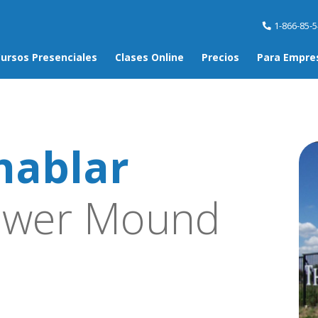
1-866-85-
ursos Presenciales
Clases Online
Precios
Para Empre
hablar
ower Mound