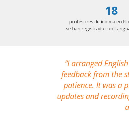
18
profesores de idioma en F
se han registrado con Langu
I arranged English
feedback from the st
patience. It was a 
updates and recording
a