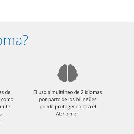
ioma?
es de
El uso simultáneo de 2 idiomas
o como
por parte de los bilingües
mente
puede proteger contra el
s
Alzheimer.
.