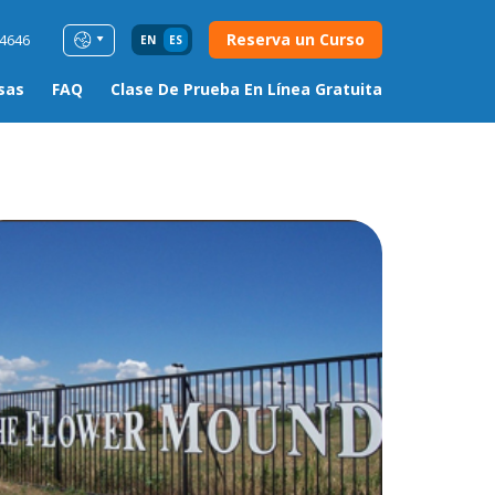
Reserva un Curso
54646
EN
ES
sas
FAQ
Clase De Prueba En Línea Gratuita