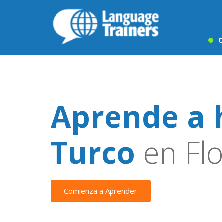
C
Aprende a 
Turco
en Fl
Comienza a Aprender