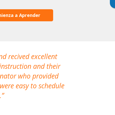
ienza a Aprender
nd recived excellent
The company 
instruction and their
are extremely
dinator who provided
classes!
 were easy to schedule
accomm
.