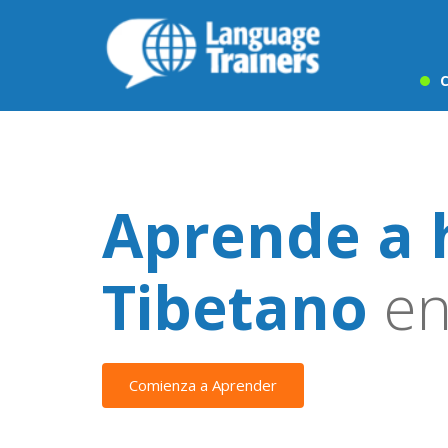
C
Aprende a 
Tibetano
en
Comienza a Aprender