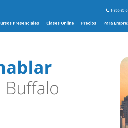
1-866-85-
ursos Presenciales
Clases Online
Precios
Para Empre
hablar
 Buffalo