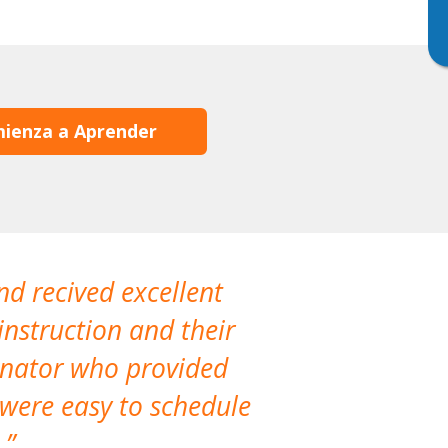
ienza a Aprender
nd recived excellent
The company 
instruction and their
are extremely
dinator who provided
classes!
 were easy to schedule
accomm
.