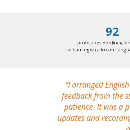
92
profesores de idioma en
se han registrado con Langu
I arranged English
feedback from the st
patience. It was a 
updates and recording
a