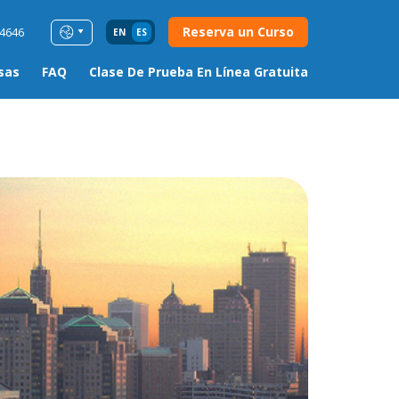
Reserva un Curso
54646
EN
ES
sas
FAQ
Clase De Prueba En Línea Gratuita