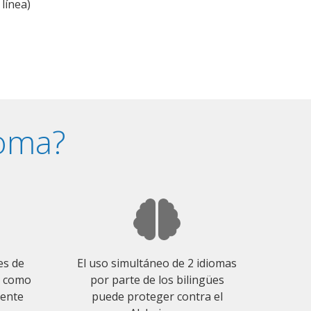
línea)
ioma?
es de
El uso simultáneo de 2 idiomas
o como
por parte de los bilingües
mente
puede proteger contra el