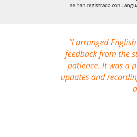
se han registrado con Langu
I arranged English
feedback from the st
patience. It was a 
updates and recording
a