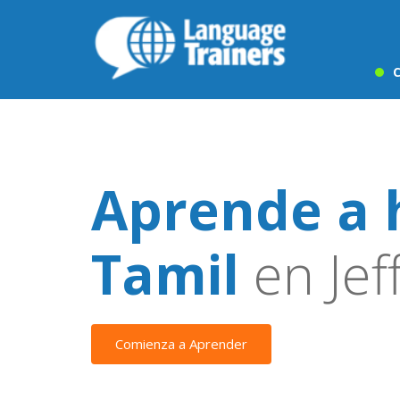
C
Aprende a 
Tamil
en Jef
Comienza a Aprender