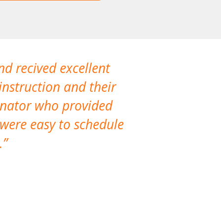
nd recived excellent
The company 
instruction and their
are extremely
dinator who provided
classes!
 were easy to schedule
accomm
.