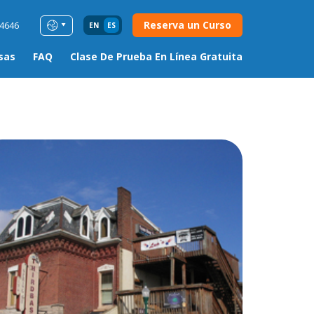
Reserva un Curso
54646
EN
ES
sas
FAQ
Clase De Prueba En Línea Gratuita