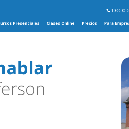
1-866-85-
ursos Presenciales
Clases Online
Precios
Para Empre
hablar
ferson