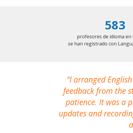
583
profesores de idioma en
se han registrado con Langu
I arranged English
feedback from the st
patience. It was a 
updates and recording
a