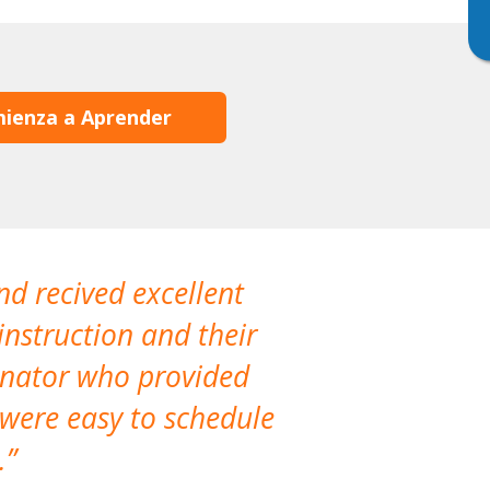
ienza a Aprender
nd recived excellent
The company 
instruction and their
are extremely
dinator who provided
classes!
 were easy to schedule
accomm
.