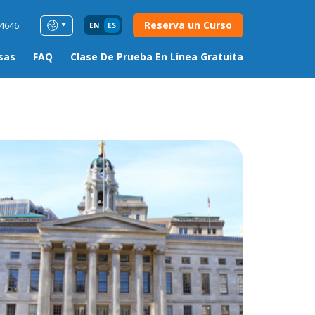
Reserva un Curso
54646
EN
ES
sas
FAQ
Clase De Prueba En Línea Gratuita