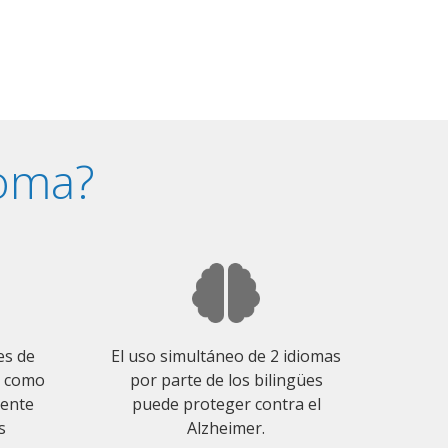
ioma?
es de
El uso simultáneo de 2 idiomas
o como
por parte de los bilingües
mente
puede proteger contra el
s
Alzheimer.