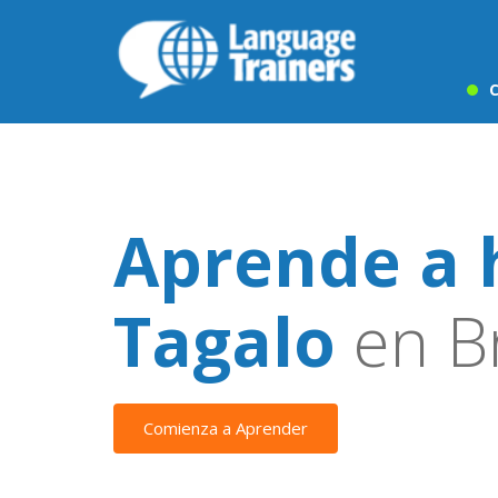
C
Aprende a 
Tagalo
en B
Comienza a Aprender