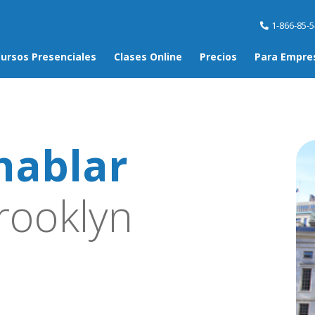
1-866-85-
ursos Presenciales
Clases Online
Precios
Para Empre
hablar
rooklyn