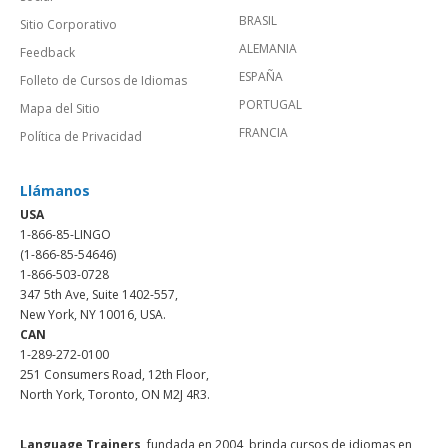
BRASIL
Sitio Corporativo
ALEMANIA
Feedback
ESPAÑA
Folleto de Cursos de Idiomas
PORTUGAL
Mapa del Sitio
FRANCIA
Política de Privacidad
Llámanos
USA
1-866-85-LINGO
(1-866-85-54646)
1-866-503-0728
347 5th Ave, Suite 1402-557,
New York, NY 10016, USA.
CAN
1-289-272-0100
251 Consumers Road, 12th Floor,
North York, Toronto, ON M2J 4R3.
Language Trainers,
fundada en 2004, brinda cursos de idiomas en