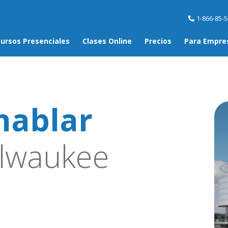
1-866-85-
ursos Presenciales
Clases Online
Precios
Para Empre
hablar
lwaukee