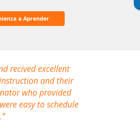
ienza a Aprender
nd recived excellent
The company 
instruction and their
are extremely
dinator who provided
classes!
 were easy to schedule
accomm
.