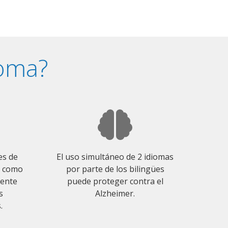
ioma?
es de
El uso simultáneo de 2 idiomas
o como
por parte de los bilingües
mente
puede proteger contra el
s
Alzheimer.
.