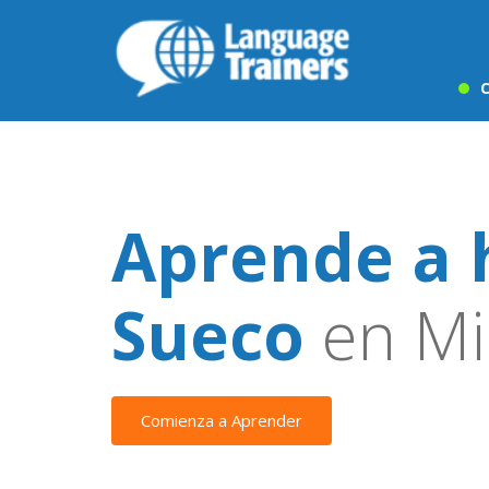
C
Aprende a 
Sueco
en Mi
Comienza a Aprender