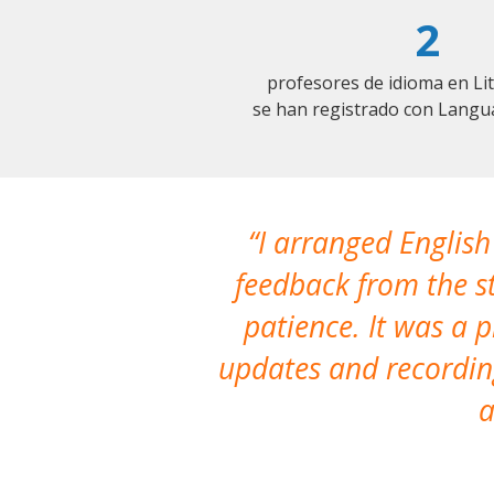
2
profesores de idioma en Li
se han registrado con Langu
I arranged English
feedback from the st
patience. It was a 
updates and recording
a