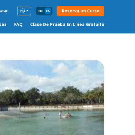
Reserva un Curso
54646
EN
ES
sas
FAQ
Clase De Prueba En Línea Gratuita