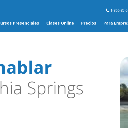
1-866-85-
ursos Presenciales
Clases Online
Precios
Para Empre
hablar
hia Springs