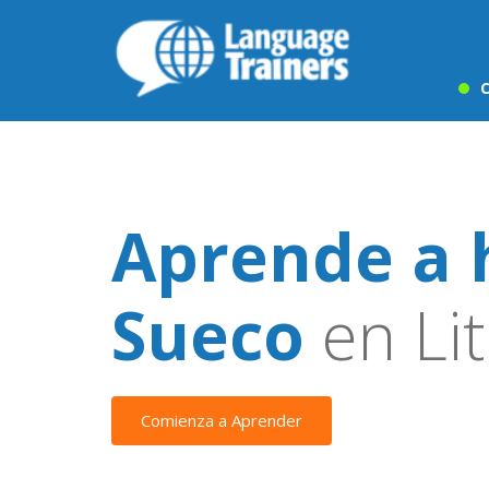
C
Aprende a 
Sueco
en Lit
Comienza a Aprender