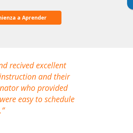
ienza a Aprender
nd recived excellent
The company 
instruction and their
are extremely
dinator who provided
classes!
 were easy to schedule
accomm
.