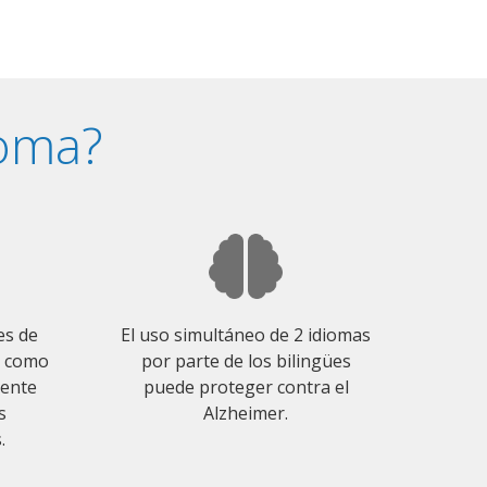
ioma?
es de
El uso simultáneo de 2 idiomas
o como
por parte de los bilingües
mente
puede proteger contra el
s
Alzheimer.
.