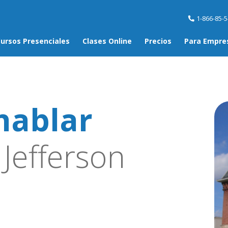
1-866-85-
ursos Presenciales
Clases Online
Precios
Para Empre
hablar
Jefferson