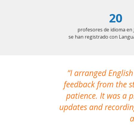
20
profesores de idioma en 
se han registrado con Langu
I arranged English
feedback from the st
patience. It was a 
updates and recording
a