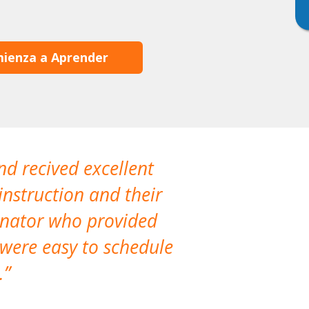
ienza a Aprender
nd recived excellent
The company 
instruction and their
are extremely
dinator who provided
classes!
 were easy to schedule
accomm
.