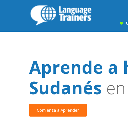
C
Aprende a 
Sudanés
en 
Comienza a Aprender