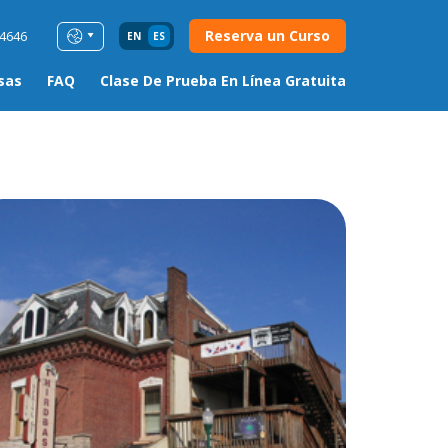
Reserva un Curso
54646
EN
ES
sas
FAQ
Clase De Prueba En Línea Gratuita