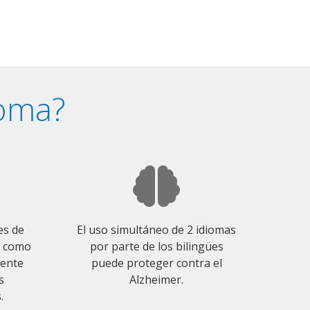
ioma?
es de
El uso simultáneo de 2 idiomas
o como
por parte de los bilingües
mente
puede proteger contra el
s
Alzheimer.
.