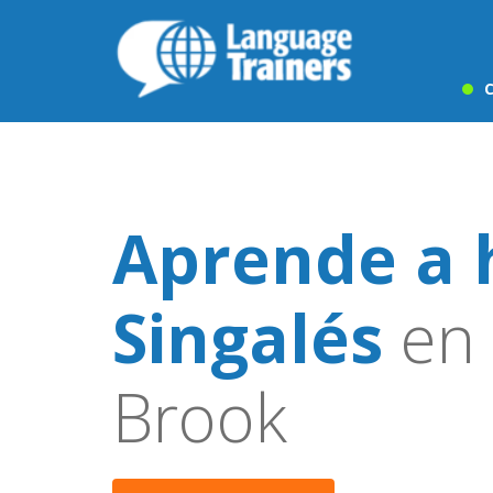
C
Aprende a 
Singalés
en 
Brook