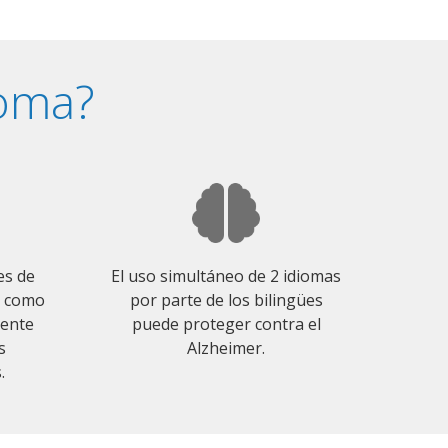
ioma?
es de
El uso simultáneo de 2 idiomas
o como
por parte de los bilingües
mente
puede proteger contra el
s
Alzheimer.
.