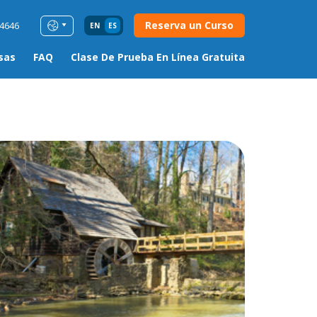
Reserva un Curso
54646
EN
ES
sas
FAQ
Clase De Prueba En Línea Gratuita