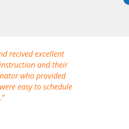
nd recived excellent
The company 
instruction and their
are extremely
dinator who provided
classes!
 were easy to schedule
accomm
.