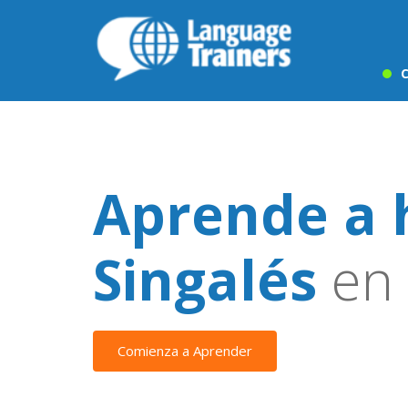
C
Aprende a 
Singalés
en 
Comienza a Aprender