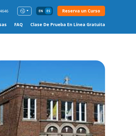
Reserva un Curso
54646
EN
ES
sas
FAQ
Clase De Prueba En Línea Gratuita