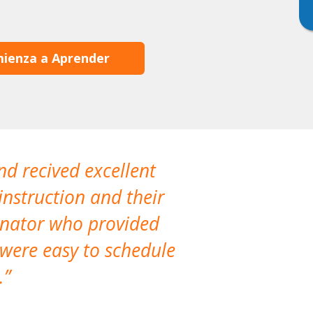
ienza a Aprender
nd recived excellent
The company 
instruction and their
are extremely
dinator who provided
classes!
 were easy to schedule
accomm
.