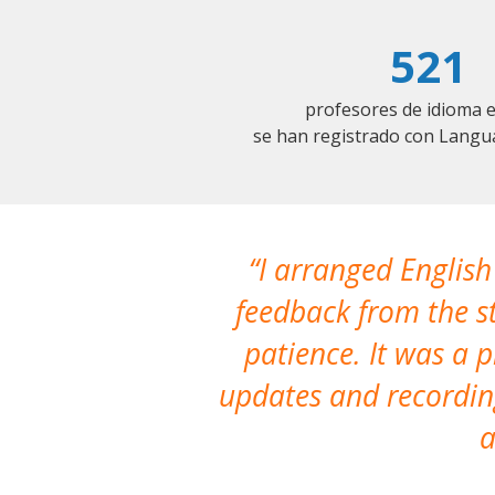
521
profesores de idioma 
se han registrado con Langu
I arranged English
feedback from the st
patience. It was a 
updates and recording
a