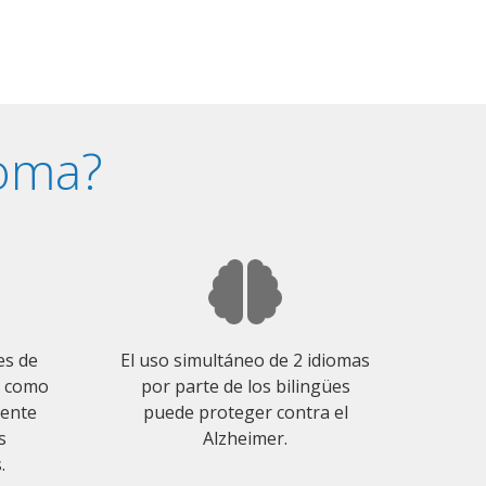
ioma?
es de
El uso simultáneo de 2 idiomas
o como
por parte de los bilingües
mente
puede proteger contra el
s
Alzheimer.
.