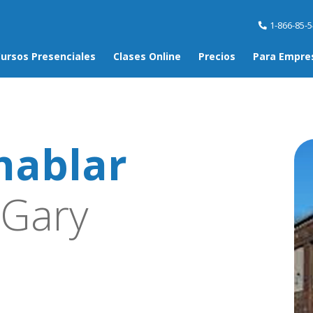
1-866-85-
ursos Presenciales
Clases Online
Precios
Para Empre
hablar
Gary