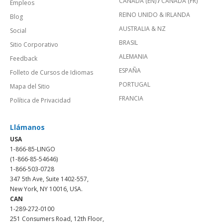
CANADÁ (EN)
/
CANADA (FR)
Empleos
REINO UNIDO & IRLANDA
Blog
AUSTRALIA & NZ
Social
BRASIL
Sitio Corporativo
ALEMANIA
Feedback
ESPAÑA
Folleto de Cursos de Idiomas
PORTUGAL
Mapa del Sitio
FRANCIA
Política de Privacidad
Llámanos
USA
1-866-85-LINGO
(1-866-85-54646)
1-866-503-0728
347 5th Ave, Suite 1402-557,
New York, NY 10016, USA.
CAN
1-289-272-0100
251 Consumers Road, 12th Floor,