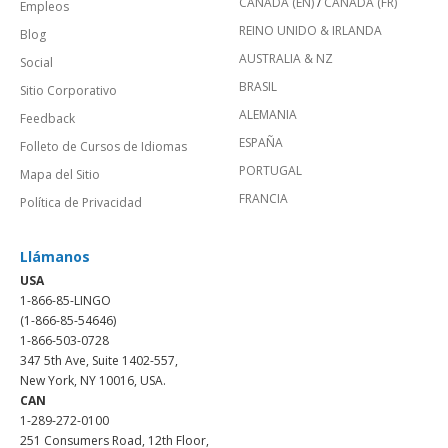
CANADÁ (EN)
/
CANADA (FR)
Empleos
REINO UNIDO & IRLANDA
Blog
AUSTRALIA & NZ
Social
BRASIL
Sitio Corporativo
ALEMANIA
Feedback
ESPAÑA
Folleto de Cursos de Idiomas
PORTUGAL
Mapa del Sitio
FRANCIA
Política de Privacidad
Llámanos
USA
1-866-85-LINGO
(1-866-85-54646)
1-866-503-0728
347 5th Ave, Suite 1402-557,
New York, NY 10016, USA.
CAN
1-289-272-0100
251 Consumers Road, 12th Floor,