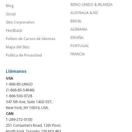
REINO UNIDO & IRLANDA
Blog
AUSTRALIA & NZ
Social
BRASIL
Sitio Corporativo
ALEMANIA
Feedback
ESPAÑA
Folleto de Cursos de Idiomas
PORTUGAL
Mapa del Sitio
FRANCIA
Política de Privacidad
Llámanos
USA
1-866-85-LINGO
(1-866-85-54646)
1-866-503-0728
347 5th Ave, Suite 1402-557,
New York, NY 10016, USA.
CAN
1-289-272-0100
251 Consumers Road, 12th Floor,
North York, Toronto, ON M2J 4R3.