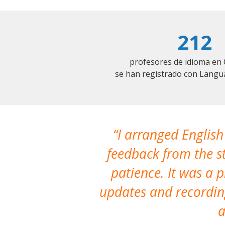
212
profesores de idioma en 
se han registrado con Langu
I arranged English
feedback from the st
patience. It was a 
updates and recording
a