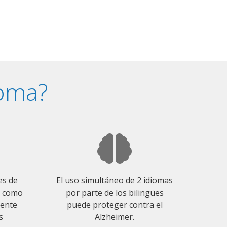
ioma?
es de
El uso simultáneo de 2 idiomas
o como
por parte de los bilingües
mente
puede proteger contra el
s
Alzheimer.