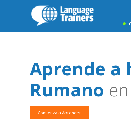
C
Aprende a 
Rumano
en 
Comienza a Aprender