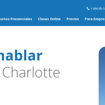
1-866-85-
ursos Presenciales
Clases Online
Precios
Para Empre
hablar
Charlotte