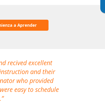
ienza a Aprender
nd recived excellent
The company 
instruction and their
are extremely
dinator who provided
classes!
 were easy to schedule
accomm
.