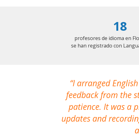
18
profesores de idioma en F
se han registrado con Langu
I arranged English
feedback from the st
patience. It was a 
updates and recording
a