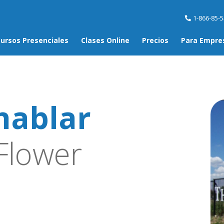
1-866-85-
ursos Presenciales
Clases Online
Precios
Para Empre
hablar
Flower