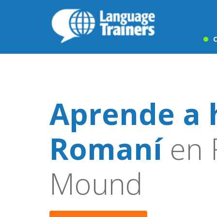
C
Aprende a 
Romaní
en 
Mound