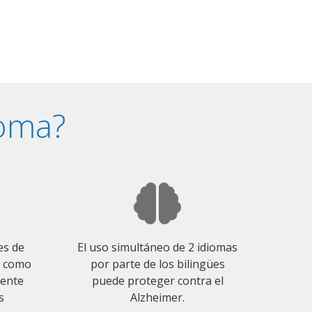
ioma?
es de
El uso simultáneo de 2 idiomas
o como
por parte de los bilingües
mente
puede proteger contra el
s
Alzheimer.