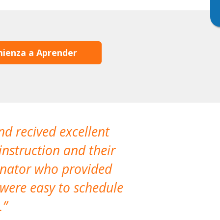
ienza a Aprender
nd recived excellent
The company 
instruction and their
are extremely
dinator who provided
classes!
 were easy to schedule
accomm
.