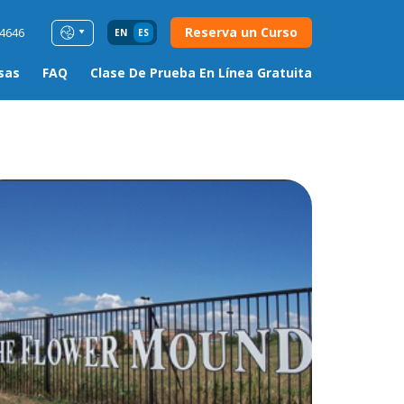
Reserva un Curso
54646
EN
ES
sas
FAQ
Clase De Prueba En Línea Gratuita