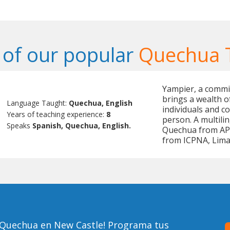
of our popular
Quechua 
Yampier, a commi
brings a wealth o
Language Taught:
Quechua, English
individuals and c
Years of teaching experience:
8
person. A multilin
Speaks
Spanish, Quechua, English.
Quechua from APC
from ICPNA, Lima
 Quechua en New Castle! Programa tus