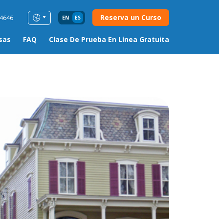
Reserva un Curso
54646
EN
ES
sas
FAQ
Clase De Prueba En Línea Gratuita