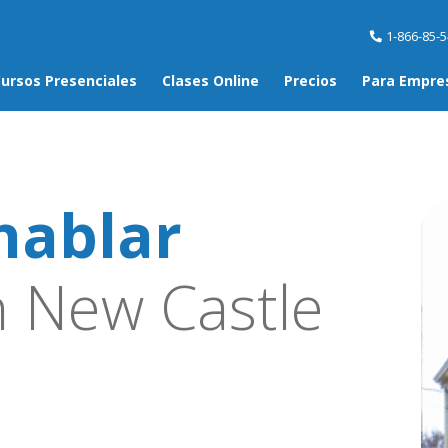
1-866-85-
ursos Presenciales
Clases Online
Precios
Para Empre
hablar
 New Castle