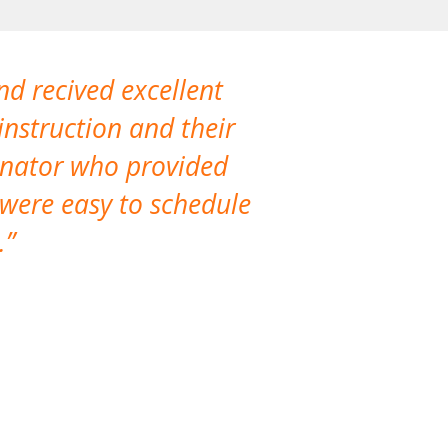
nd recived excellent
The company 
instruction and their
are extremely
dinator who provided
classes!
 were easy to schedule
accomm
.