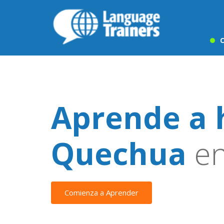
C
Aprende a 
Quechua
en
Comienza a Aprender