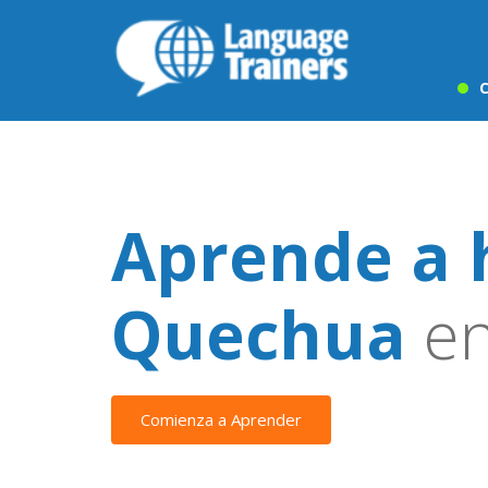
C
Aprende a 
Quechua
en
Comienza a Aprender