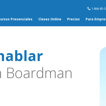
1-866-85-
ursos Presenciales
Clases Online
Precios
Para Empre
hablar
 Boardman