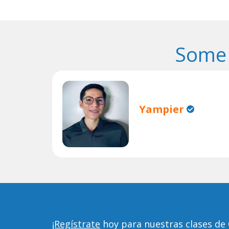
Some 
Yampier
¡Regístrate
hoy para nuestras clases d