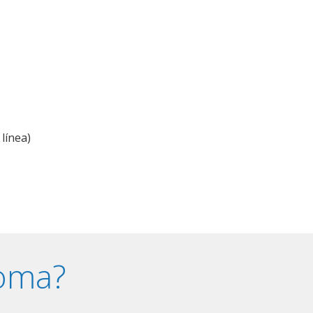
línea)
ioma?