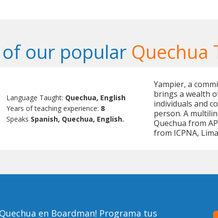
of our popular
Quechua 
Yampier, a commi
brings a wealth o
Language Taught:
Quechua, English
individuals and c
Years of teaching experience:
8
person. A multilin
Speaks
Spanish, Quechua, English.
Quechua from APC
from ICPNA, Lima
e Quechua en Boardman! Programa tus