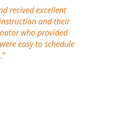
nd recived excellent
The company 
instruction and their
are extremely
dinator who provided
classes!
 were easy to schedule
accomm
.