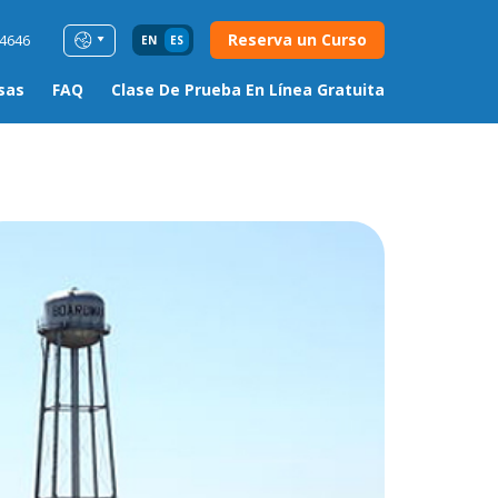
Reserva un Curso
54646
EN
ES
sas
FAQ
Clase De Prueba En Línea Gratuita