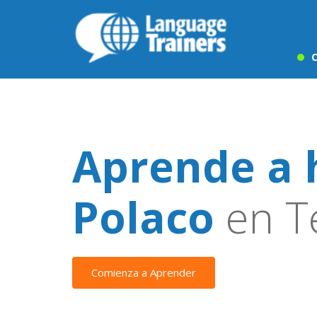
C
Aprende a 
Polaco
en T
Comienza a Aprender