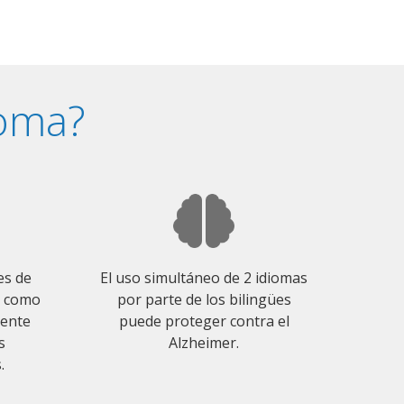
ioma?
es de
El uso simultáneo de 2 idiomas
o como
por parte de los bilingües
mente
puede proteger contra el
s
Alzheimer.
.