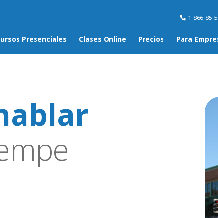
1-866-85-
ursos Presenciales
Clases Online
Precios
Para Empre
hablar
empe