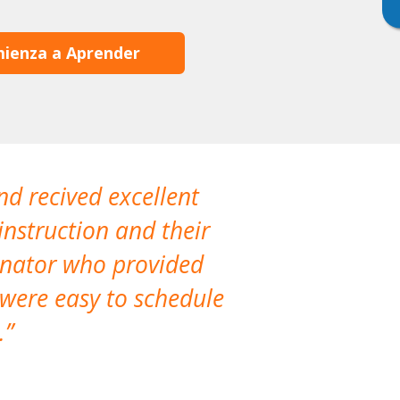
ienza a Aprender
nd recived excellent
The company 
instruction and their
are extremely
dinator who provided
classes!
 were easy to schedule
accomm
.