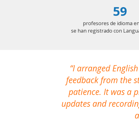
59
profesores de idioma 
se han registrado con Langu
I arranged English
feedback from the st
patience. It was a 
updates and recording
a