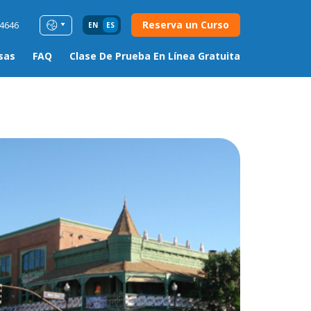
Reserva un Curso
54646
EN
ES
sas
FAQ
Clase De Prueba En Línea Gratuita