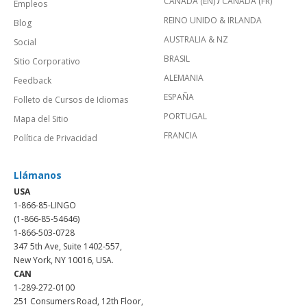
CANADÁ (EN)
/
CANADA (FR)
Empleos
REINO UNIDO & IRLANDA
Blog
AUSTRALIA & NZ
Social
BRASIL
Sitio Corporativo
ALEMANIA
Feedback
ESPAÑA
Folleto de Cursos de Idiomas
PORTUGAL
Mapa del Sitio
FRANCIA
Política de Privacidad
Llámanos
USA
1-866-85-LINGO
(1-866-85-54646)
1-866-503-0728
347 5th Ave, Suite 1402-557,
New York, NY 10016, USA.
CAN
1-289-272-0100
251 Consumers Road, 12th Floor,