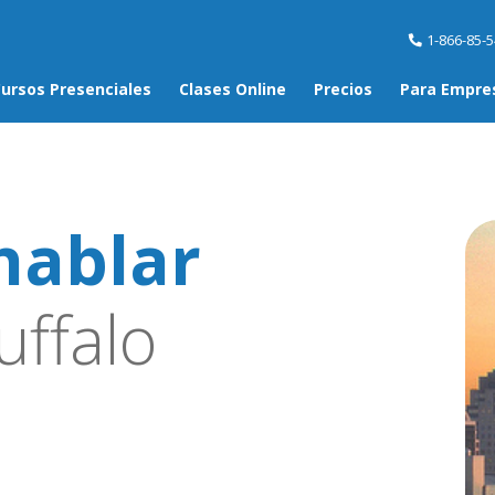
1-866-85-
ursos Presenciales
Clases Online
Precios
Para Empre
hablar
ffalo