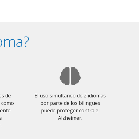
ioma?
es de
El uso simultáneo de 2 idiomas
o como
por parte de los bilingües
mente
puede proteger contra el
s
Alzheimer.
.