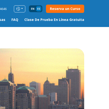
Reserva un Curso
54646
EN
ES
sas
FAQ
Clase De Prueba En Línea Gratuita