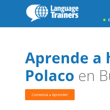
C
Aprende a 
Polaco
en Bu
Comienza a Aprender