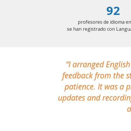
92
profesores de idioma en
se han registrado con Langu
I arranged English
feedback from the st
patience. It was a 
updates and recording
a