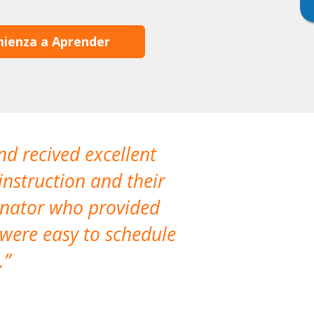
ienza a Aprender
nd recived excellent
The company 
instruction and their
are extremely
dinator who provided
classes!
 were easy to schedule
accomm
.