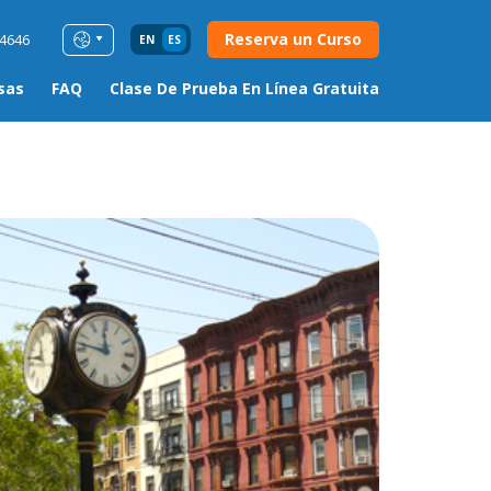
Reserva un Curso
54646
EN
ES
sas
FAQ
Clase De Prueba En Línea Gratuita