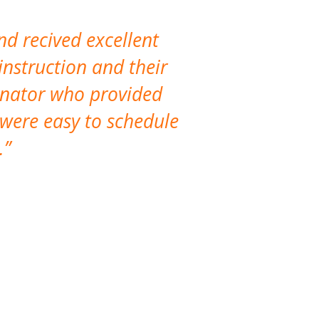
nd recived excellent
The company 
instruction and their
are extremely
dinator who provided
classes!
 were easy to schedule
accomm
.