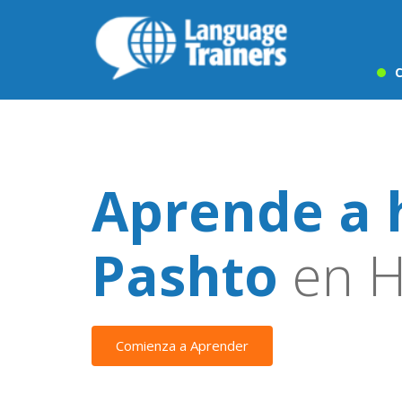
C
Aprende a 
Pashto
en H
Comienza a Aprender