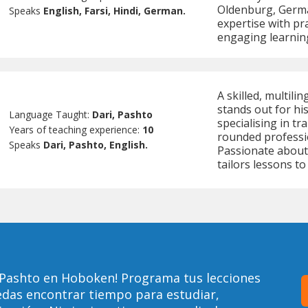
Oldenburg, Germa
Speaks
English, Farsi, Hindi, German.
expertise with pra
engaging learning
A skilled, multil
stands out for hi
Language Taught:
Dari, Pashto
specialising in tr
Years of teaching experience:
10
rounded professi
Speaks
Dari, Pashto, English.
Passionate about
tailors lessons to
 Pashto en Hoboken! Programa tus lecciones
edas encontrar tiempo para estudiar,