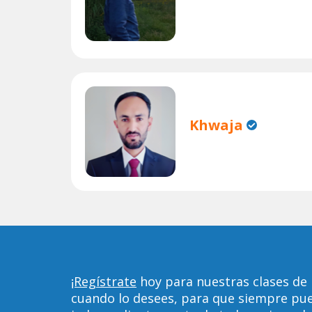
Khwaja
¡Regístrate
hoy para nuestras clases de
cuando lo desees, para que siempre pu