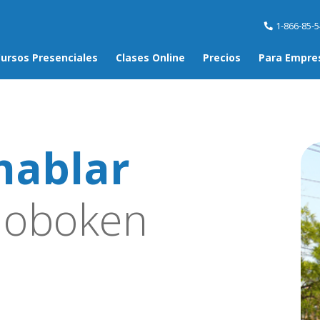
1-866-85-
ursos Presenciales
Clases Online
Precios
Para Empre
hablar
oboken