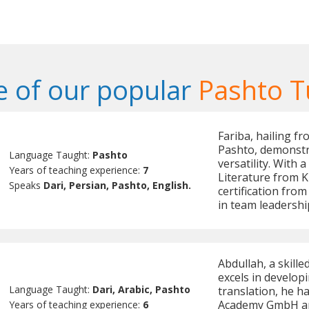
 of our popular
Pashto T
Fariba, hailing fr
Pashto, demonstr
Language Taught:
Pashto
versatility. With
Years of teaching experience:
7
Literature from K
Speaks
Dari, Persian, Pashto, English.
certification fro
in team leadersh
Abdullah, a skill
excels in developi
Language Taught:
Dari, Arabic, Pashto
translation, he ha
Academy GmbH and
Years of teaching experience:
6