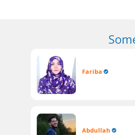
Some
Fariba
Abdullah