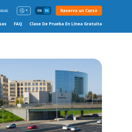
Reserva un Curso
54646
EN
ES
sas
FAQ
Clase De Prueba En Línea Gratuita