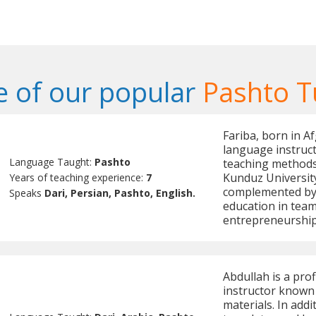
 of our popular
Pashto T
Fariba, born in A
language instruct
Language Taught:
Pashto
teaching methods
Kunduz University
Years of teaching experience:
7
complemented by 
Speaks
Dari, Persian, Pashto, English.
education in te
entrepreneurship
Abdullah is a pro
instructor known
materials. In addi