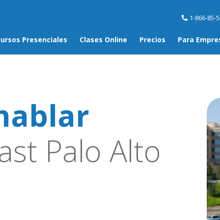
1-866-85-
ursos Presenciales
Clases Online
Precios
Para Empre
hablar
st Palo Alto