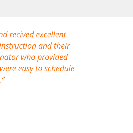
nd recived excellent
The company 
instruction and their
are extremely
dinator who provided
classes!
 were easy to schedule
accomm
.