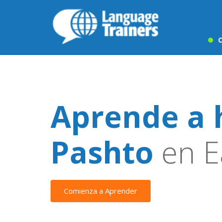
C
Aprende a 
Pashto
en Ea
Comienza a Aprender