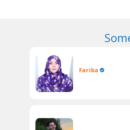
Some
Fariba