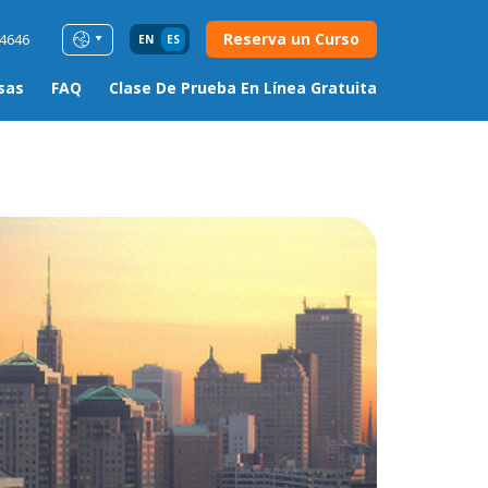
Reserva un Curso
54646
EN
ES
sas
FAQ
Clase De Prueba En Línea Gratuita