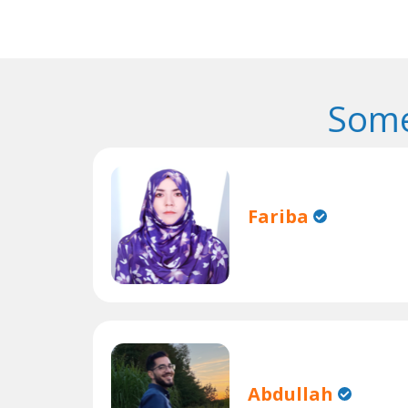
Some
Fariba
Abdullah