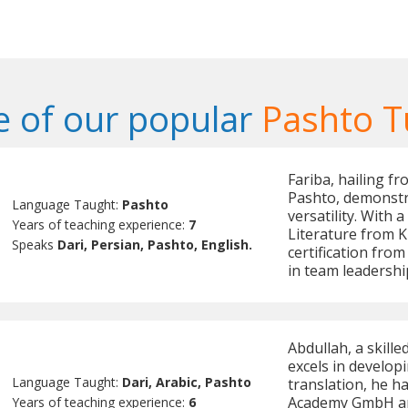
 of our popular
Pashto T
Fariba, hailing fr
Pashto, demonstr
Language Taught:
Pashto
versatility. With
Years of teaching experience:
7
Literature from K
Speaks
Dari, Persian, Pashto, English.
certification fro
in team leadersh
Abdullah, a skill
excels in developi
Language Taught:
Dari, Arabic, Pashto
translation, he ha
Academy GmbH and
Years of teaching experience:
6