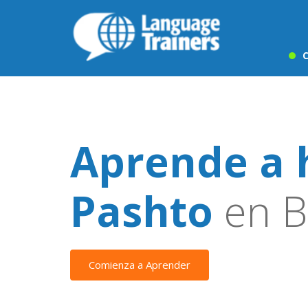
C
Aprende a 
Pashto
en B
Comienza a Aprender