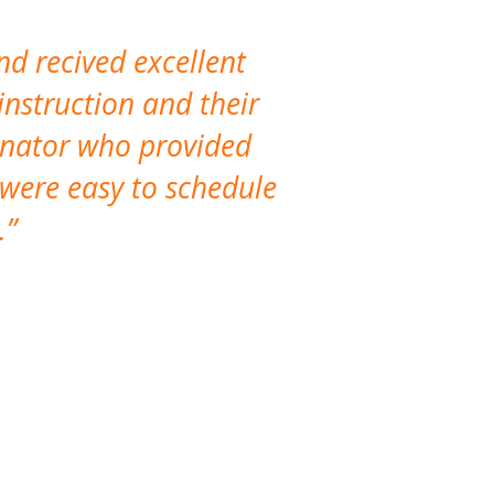
nd recived excellent
The company 
instruction and their
are extremely
dinator who provided
classes!
 were easy to schedule
accomm
.