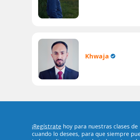
Khwaja
¡Regístrate
hoy para nuestras clases de 
cuando lo desees, para que siempre pu