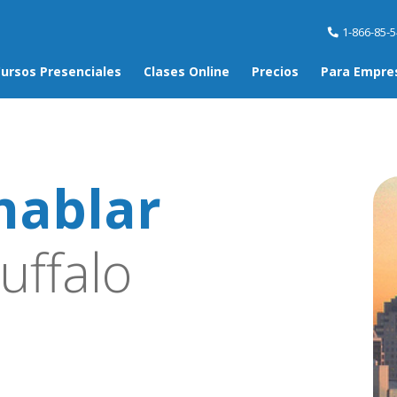
1-866-85-
ursos Presenciales
Clases Online
Precios
Para Empre
hablar
uffalo