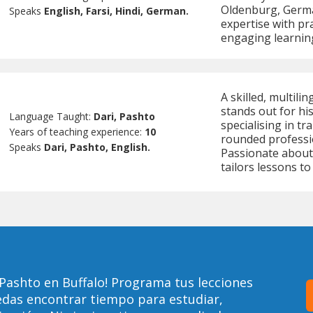
Oldenburg, Germa
Speaks
English, Farsi, Hindi, German.
expertise with pra
engaging learning
A skilled, multil
stands out for hi
Language Taught:
Dari, Pashto
specialising in tr
Years of teaching experience:
10
rounded professi
Speaks
Dari, Pashto, English.
Passionate about
tailors lessons to
Pashto en Buffalo! Programa tus lecciones
edas encontrar tiempo para estudiar,