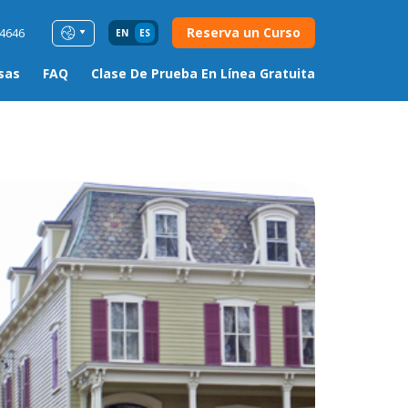
Reserva un Curso
54646
EN
ES
sas
FAQ
Clase De Prueba En Línea Gratuita