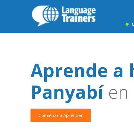
C
Aprende a 
Panyabí
en 
Comienza a Aprender