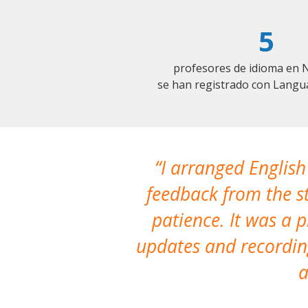
5
profesores de idioma en 
se han registrado con Langu
I arranged English
feedback from the st
patience. It was a 
updates and recording
a