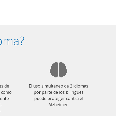
ioma?
es de
El uso simultáneo de 2 idiomas
o como
por parte de los bilingües
mente
puede proteger contra el
s
Alzheimer.
.