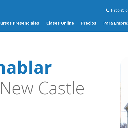
1-866-85-
ursos Presenciales
Clases Online
Precios
Para Empre
hablar
New Castle