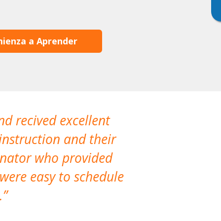
ienza a Aprender
nd recived excellent
The company 
instruction and their
are extremely
dinator who provided
classes!
 were easy to schedule
accomm
.