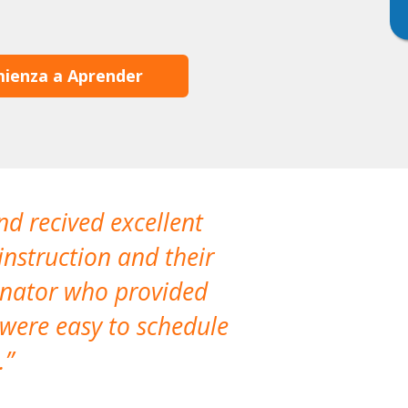
ienza a Aprender
nd recived excellent
The company 
instruction and their
are extremely
dinator who provided
classes!
 were easy to schedule
accomm
.