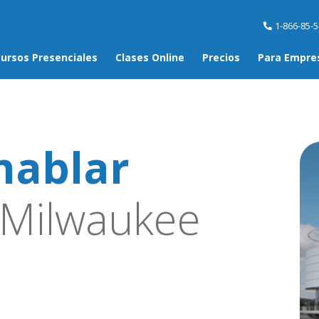
1-866-85-
ursos Presenciales
Clases Online
Precios
Para Empre
hablar
Milwaukee