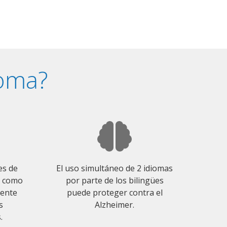
ioma?
es de
El uso simultáneo de 2 idiomas
o como
por parte de los bilingües
mente
puede proteger contra el
s
Alzheimer.
.