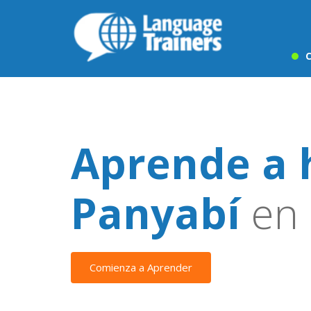
C
Aprende a 
Panyabí
en 
Comienza a Aprender