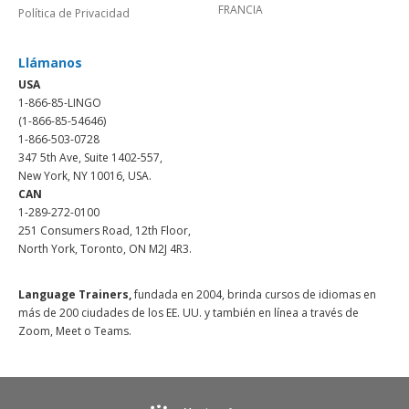
FRANCIA
Política de Privacidad
Llámanos
USA
1-866-85-LINGO
(1-866-85-54646)
1-866-503-0728
347 5th Ave, Suite 1402-557,
New York, NY 10016, USA.
CAN
1-289-272-0100
251 Consumers Road, 12th Floor,
North York, Toronto, ON M2J 4R3.
Language Trainers,
fundada en 2004, brinda cursos de idiomas en
más de 200 ciudades de los EE. UU. y también en línea a través de
Zoom, Meet o Teams.