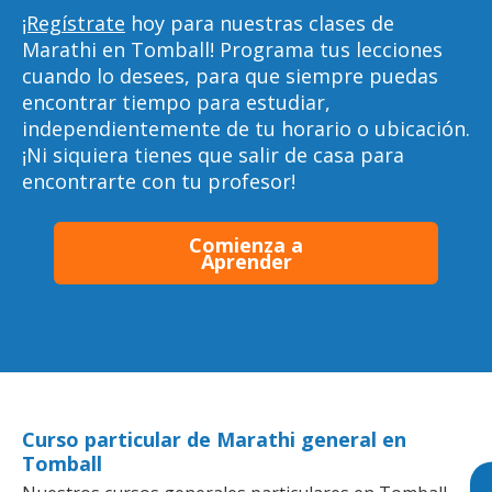
¡Regístrate
hoy para nuestras clases de
Marathi en Tomball! Programa tus lecciones
cuando lo desees, para que siempre puedas
encontrar tiempo para estudiar,
independientemente de tu horario o ubicación.
¡Ni siquiera tienes que salir de casa para
encontrarte con tu profesor!
Comienza a
Aprender
Curso particular de Marathi general en
Tomball