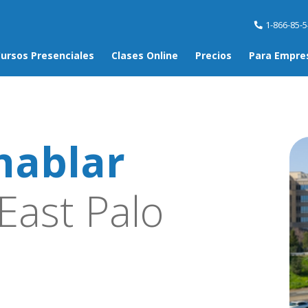
1-866-85-
ursos Presenciales
Clases Online
Precios
Para Empre
hablar
East Palo