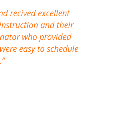
nd recived excellent
The company 
instruction and their
are extremely
dinator who provided
classes!
 were easy to schedule
accomm
.