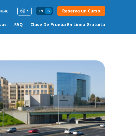
Reserva un Curso
54646
EN
ES
sas
FAQ
Clase De Prueba En Línea Gratuita