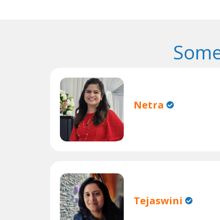
Some
Netra
Tejaswini