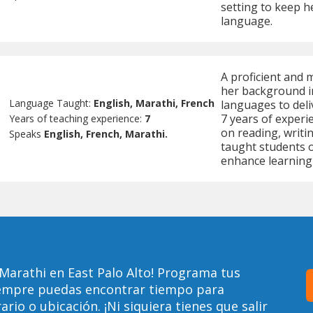
setting to keep h
language.
A proficient and 
her background in
Language Taught:
English, Marathi, French
languages to deli
7 years of experi
Years of teaching experience:
7
on reading, writin
Speaks
English, French, Marathi.
taught students o
enhance learning a
Marathi en East Palo Alto! Programa tus
siempre puedas encontrar tiempo para
io o ubicación. ¡Ni siquiera tienes que salir