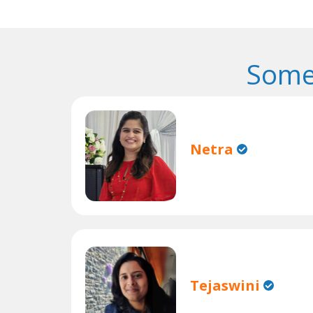
Some
Netra
Tejaswini