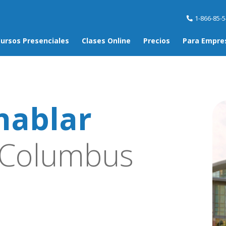
1-866-85-
ursos Presenciales
Clases Online
Precios
Para Empre
hablar
Columbus