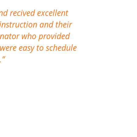
nd recived excellent
The company 
instruction and their
are extremely
dinator who provided
classes!
 were easy to schedule
accomm
.