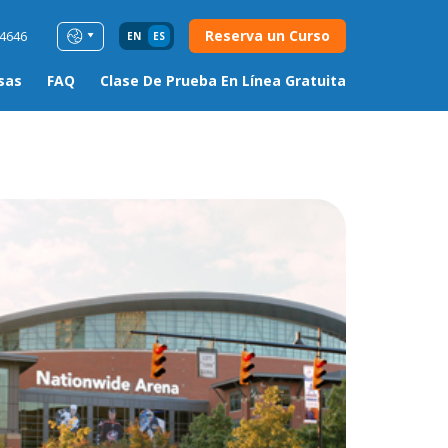
Reserva un Curso
54646
EN
ES
sas
FAQ
Clase De Prueba En Línea Gratuita