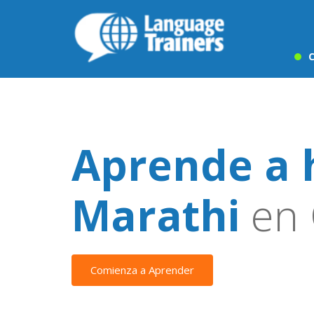
C
Aprende a 
Marathi
en 
Comienza a Aprender