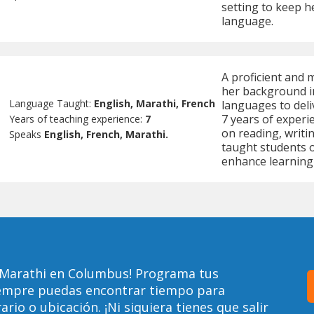
setting to keep h
language.
A proficient and 
her background in
Language Taught:
English, Marathi, French
languages to deli
7 years of experi
Years of teaching experience:
7
on reading, writin
Speaks
English, French, Marathi.
taught students o
enhance learning a
 Marathi en Columbus! Programa tus
siempre puedas encontrar tiempo para
io o ubicación. ¡Ni siquiera tienes que salir