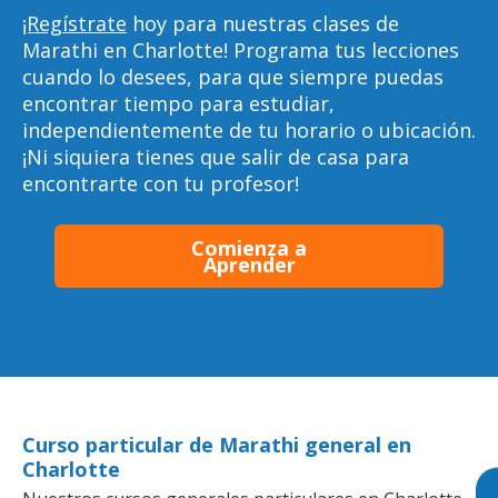
¡Regístrate
hoy para nuestras clases de
Marathi en Charlotte! Programa tus lecciones
cuando lo desees, para que siempre puedas
encontrar tiempo para estudiar,
independientemente de tu horario o ubicación.
¡Ni siquiera tienes que salir de casa para
encontrarte con tu profesor!
Comienza a
Aprender
Curso particular de Marathi general en
Charlotte