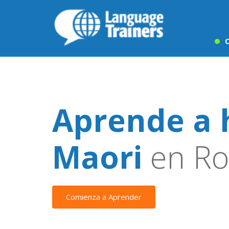
C
Aprende a 
Maori
en Ro
Comienza a Aprender