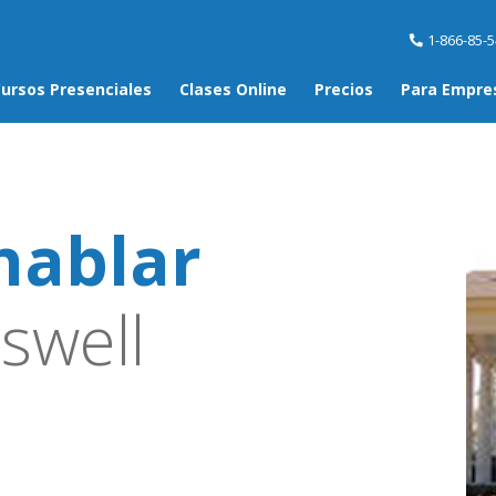
1-866-85-
ursos Presenciales
Clases Online
Precios
Para Empre
hablar
swell