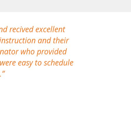
nd recived excellent
The company 
instruction and their
are extremely
dinator who provided
classes!
 were easy to schedule
accomm
.