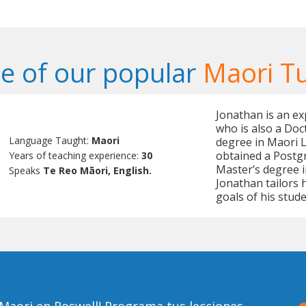
e of our popular
Maori T
Jonathan is an ex
who is also a Doc
Language Taught:
Maori
degree in Maori 
obtained a Postg
Years of teaching experience:
30
Master’s degree i
Speaks
Te Reo Māori, English.
Jonathan tailors 
goals of his stude
Maori en Roswell! Programa tus lecciones