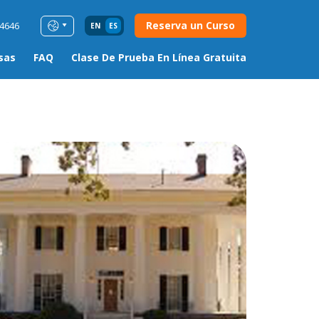
Reserva un Curso
54646
EN
ES
sas
FAQ
Clase De Prueba En Línea Gratuita