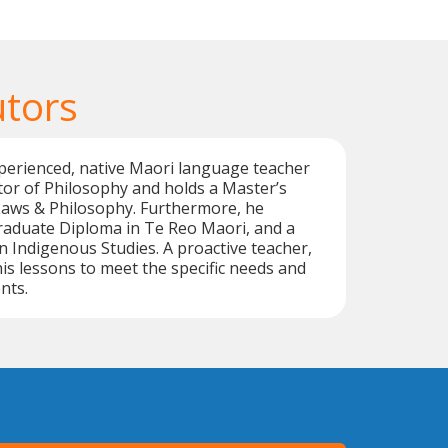
utors
perienced, native Maori language teacher
tor of Philosophy and holds a Master’s
Laws & Philosophy. Furthermore, he
raduate Diploma in Te Reo Maori, and a
n Indigenous Studies. A proactive teacher,
his lessons to meet the specific needs and
nts.