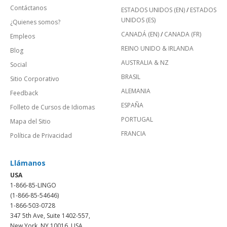
Contáctanos
ESTADOS UNIDOS (EN)
/
ESTADOS
UNIDOS (ES)
¿Quienes somos?
CANADÁ (EN)
/
CANADA (FR)
Empleos
REINO UNIDO & IRLANDA
Blog
AUSTRALIA & NZ
Social
BRASIL
Sitio Corporativo
ALEMANIA
Feedback
ESPAÑA
Folleto de Cursos de Idiomas
PORTUGAL
Mapa del Sitio
FRANCIA
Política de Privacidad
Llámanos
USA
1-866-85-LINGO
(1-866-85-54646)
1-866-503-0728
347 5th Ave, Suite 1402-557,
New York, NY 10016, USA.