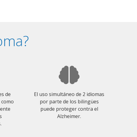
ioma?
es de
El uso simultáneo de 2 idiomas
o como
por parte de los bilingües
mente
puede proteger contra el
s
Alzheimer.
.