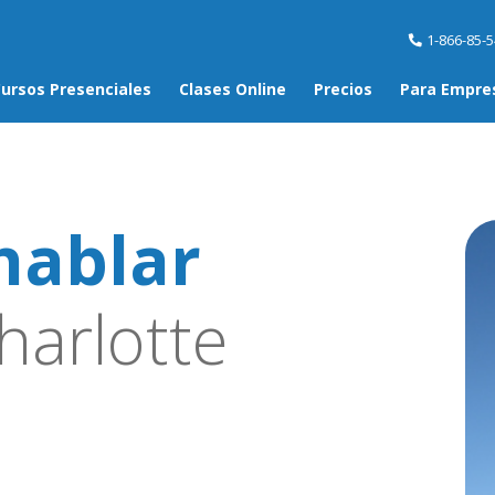
1-866-85-
ursos Presenciales
Clases Online
Precios
Para Empre
hablar
harlotte