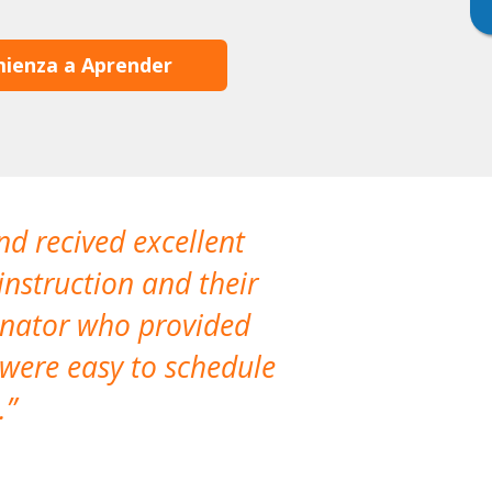
ienza a Aprender
nd recived excellent
The company 
instruction and their
are extremely
dinator who provided
classes!
 were easy to schedule
accomm
.