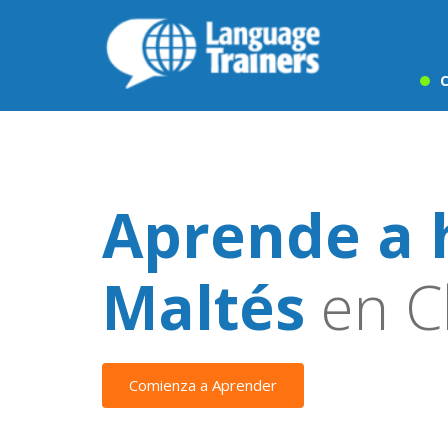
C
Aprende a 
Maltés
en C
Comienza a Aprender